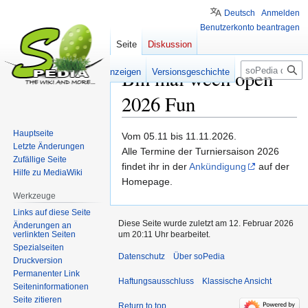
Deutsch
Anmelden
Benutzerkonto beantragen
Seite
Diskussion
Suche
Bin mal wech open
Lesen
Quelltext anzeigen
Versionsgeschichte
2026 Fun
Hauptseite
Zur
Zur
Vom 05.11 bis 11.11.2026.
Letzte Änderungen
Navigation
Suche
Alle Termine der Turniersaison 2026
Zufällige Seite
springen
springen
findet ihr in der
Ankündigung
auf der
Hilfe zu MediaWiki
Homepage.
Werkzeuge
Links auf diese Seite
Diese Seite wurde zuletzt am 12. Februar 2026
Änderungen an
verlinkten Seiten
um 20:11 Uhr bearbeitet.
Spezialseiten
Datenschutz
Über soPedia
Druckversion
Permanenter Link
Haftungsausschluss
Klassische Ansicht
Seiten­­informationen
Seite zitieren
Return to top