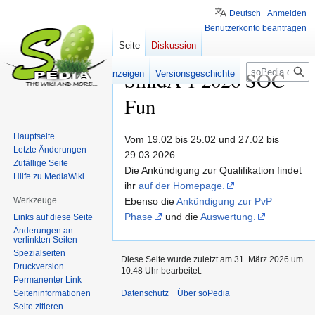
Deutsch
Anmelden
Benutzerkonto beantragen
Seite
Diskussion
Suche
SmidA 1 2026 SOC
Lesen
Quelltext anzeigen
Versionsgeschichte
Fun
Hauptseite
Zur
Zur
Vom 19.02 bis 25.02 und 27.02 bis
Letzte Änderungen
Navigation
Suche
29.03.2026.
Zufällige Seite
springen
springen
Die Ankündigung zur Qualifikation findet
Hilfe zu MediaWiki
ihr
auf der Homepage.
Werkzeuge
Ebenso die
Ankündigung zur PvP
Phase
und die
Auswertung.
Links auf diese Seite
Änderungen an
verlinkten Seiten
Spezialseiten
Diese Seite wurde zuletzt am 31. März 2026 um
Druckversion
10:48 Uhr bearbeitet.
Permanenter Link
Seiten­­informationen
Datenschutz
Über soPedia
Seite zitieren