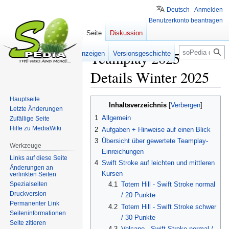
Deutsch
Anmelden
Benutzerkonto beantragen
Seite
Diskussion
Suche
Teamplay 2025
Lesen
Quelltext anzeigen
Versionsgeschichte
Details Winter 2025
Hauptseite
Zur
Zur
Inhaltsverzeichnis
Letzte Änderungen
Navigation
Suche
1
Allgemein
Zufällige Seite
springen
springen
Hilfe zu MediaWiki
2
Aufgaben + Hinweise auf einen Blick
3
Übersicht über gewertete Teamplay-
Werkzeuge
Einreichungen
Links auf diese Seite
4
Swift Stroke auf leichten und mittleren
Änderungen an
Kursen
verlinkten Seiten
Spezialseiten
4.1
Totem Hill - Swift Stroke normal
Druckversion
/ 20 Punkte
Permanenter Link
4.2
Totem Hill - Swift Stroke schwer
Seiten­­informationen
/ 30 Punkte
Seite zitieren
4.3
Volcano - Swift Stroke normal /