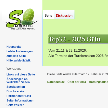
Seite
Diskussion
Top32 - 2026 GiTu
Hauptseite
Zur
Zur
Vom 21.11 & 22.11.2026.
Letzte Änderungen
Navigation
Suche
Alle Termine der Turniersaison 2026 fin
Zufällige Seite
springen
springen
Hilfe zu MediaWiki
Werkzeuge
Diese Seite wurde zuletzt am 12. Februar 202
Links auf diese Seite
Änderungen an
Datenschutz
Über soPedia
Haftungsauss
verlinkten Seiten
Spezialseiten
Druckversion
Permanenter Link
Seiten­­informationen
Seite zitieren