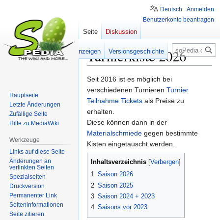
Deutsch
Anmelden
Benutzerkonto beantragen
Seite
Diskussion
Suche
Turnierkiste 2026
Lesen
Quelltext anzeigen
Versionsgeschichte
Zur
Zur
Seit 2016 ist es möglich bei
Navigation
Suche
verschiedenen Turnieren
Turnier
Hauptseite
springen
springen
Teilnahme Tickets
als Preise zu
Letzte Änderungen
erhalten.
Zufällige Seite
Diese können dann in der
Hilfe zu MediaWiki
Materialschmiede
gegen bestimmte
Werkzeuge
Kisten eingetauscht werden.
Links auf diese Seite
Änderungen an
Inhaltsverzeichnis
verlinkten Seiten
1
Saison 2026
Spezialseiten
2
Saison 2025
Druckversion
Permanenter Link
3
Saison 2024 + 2023
Seiten­­informationen
4
Saisons vor 2023
Seite zitieren