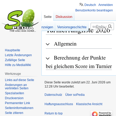
Deutsch
Anmelden
Benutzerkonto beantragen
Seite
Diskussion
Suche
Turnierrangliste 2026
Lesen
Quelltext anzeigen
Versionsgeschichte
Allgemein
Zur
Zur
Navigation
Suche
Hauptseite
springen
springen
Letzte Änderungen
Berechnung der Punkte
Zufällige Seite
bei gleichem Score im Turnier
Hilfe zu MediaWiki
Werkzeuge
Links auf diese Seite
Diese Seite wurde zuletzt am 22. Juni 2026 um
Änderungen an
12:28 Uhr bearbeitet.
verlinkten Seiten
Spezialseiten
Datenschutz
Über soPedia
Druckversion
Permanenter Link
Haftungsausschluss
Klassische Ansicht
Seiten­­informationen
Seite zitieren
Return to top